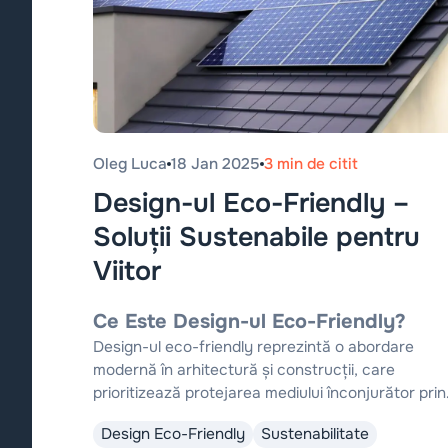
Oleg Luca
18 Jan 2025
3 min de citit
Design-ul Eco-Friendly –
Soluții Sustenabile pentru
Viitor
Ce Este Design-ul Eco-Friendly?
Design-ul eco-friendly reprezintă o abordare
modernă în arhitectură și construcții, care
prioritizează protejarea mediului înconjurător prin
utilizarea de materiale sustenabile, tehnologii
Design Eco-Friendly
Sustenabilitate
eficiente energetic și soluții inovatoare pentru