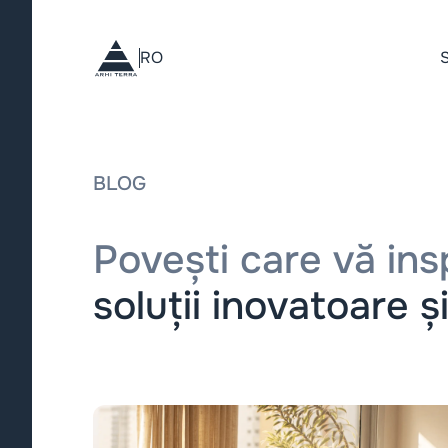
RO
S
BLOG
Povești care vă insp
soluții inovatoare și