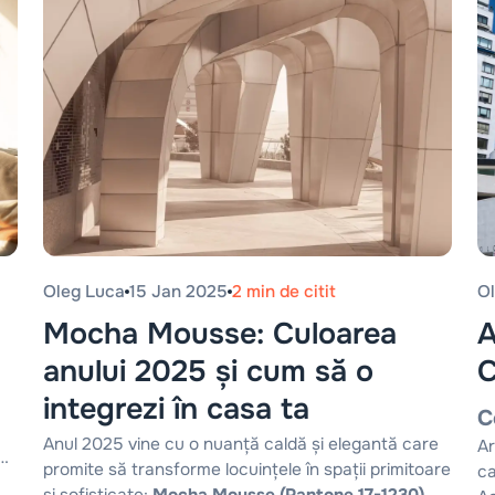
Oleg Luca
15 Jan 2025
2 min de citit
O
Mocha Mousse: Culoarea
A
anului 2025 și cum să o
C
integrezi în casa ta
C
Anul 2025 vine cu o nuanță caldă și elegantă care
Ar
promite să transforme locuințele în spații primitoare
ca