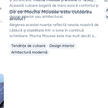
și sofisticate:
Mocha Mousse (Pantone 17-1230).
Ac
Această culoare bogată de maro evocă confortul și
pe
e
rafinamentul, fiind perfectă pentru orice tip de
De ce Mocha Mousse este culoarea
su
design interior sau arhitectural.
I
anului?
i
Alegerea acestei nuanțe reflectă nevoia noastră de
căldură și stabilitate într-o lume în continuă
schimbare. Mocha Mousse este mai mult decât o
culoare – este o invitație la liniște și eleganță,
Tendințe de culoare
Design interior
adaptabilă oricărui stil de design.
Arhitectură modernă