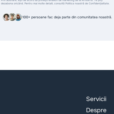
Prin abonare, ești de acord să primești emailuri de marketing de la Arhiterra. Te poți
dezabona oricând. Pentru mai multe detalii, consultă Politica noastră de Confidențialitate.
100+
persoane fac deja parte din comunitatea noastră.
Servicii
Despre