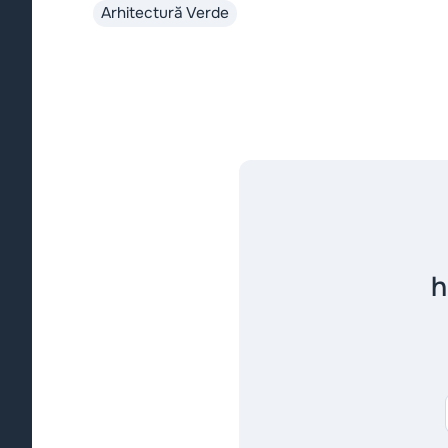
Arhitectură Verde
reducerea amprentei ecologice.
h