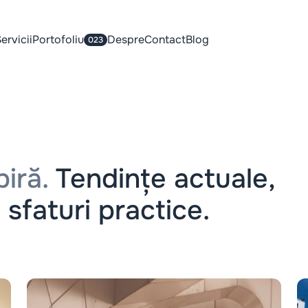
ervicii
Portofoliu
Despre
Contact
Blog
023
iră.
Tendințe actuale,
 sfaturi practice.